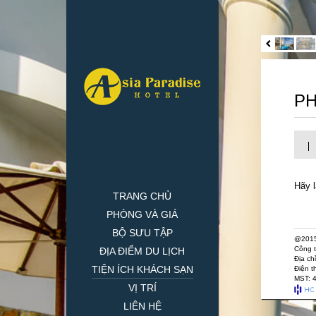
PH
Hãy l
TRANG CHỦ
PHÒNG VÀ GIÁ
BỘ SƯU TẬP
@201
Công 
ĐỊA ĐIỂM DU LỊCH
Địa ch
TIỆN ÍCH KHÁCH SẠN
Điện t
MST: 
VỊ TRÍ
TIỆN ÍCH KHÁCH SẠN
LIÊN HỆ
PHÒNG HỌP